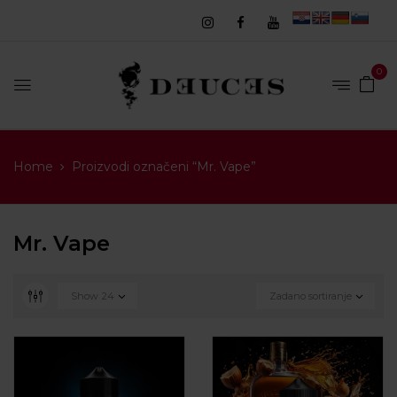
0
Home
Proizvodi označeni “Mr. Vape”
Mr. Vape
Show
24
Zadano sortiranje