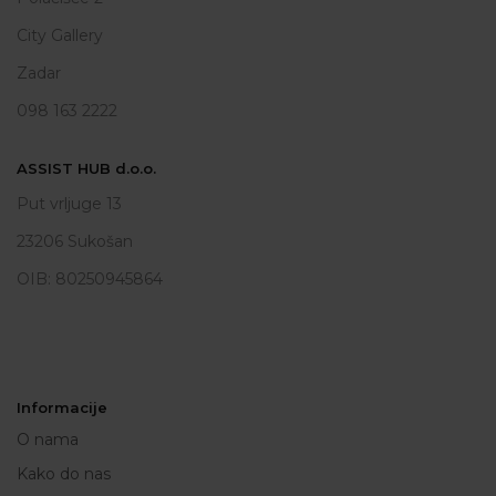
City Gallery
Zadar
098 163 2222
ASSIST HUB d.o.o.
Put vrljuge 13
23206 Sukošan
OIB: 80250945864
Informacije
O nama
Kako do nas