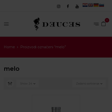
0
Home
Proizvodi označeni “melo”
melo
Show
24
Zadano sortiranje