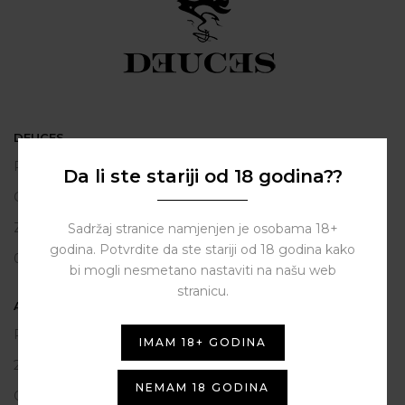
DEUCES
Polačišće 2
Da li ste stariji od 18 godina??
City Gallery
Zadar
Sadržaj stranice namjenjen je osobama 18+
godina. Potvrdite da ste stariji od 18 godina kako
098 163 2222
bi mogli nesmetano nastaviti na našu web
stranicu.
ASSIST HUB d.o.o.
Put vrljuge 13
IMAM 18+ GODINA
23206 Sukošan
NEMAM 18 GODINA
OIB: 80250945864