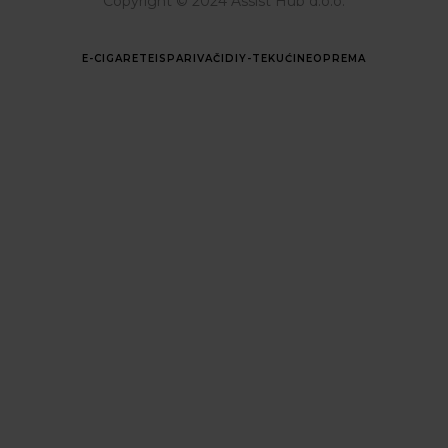
Copyright © 2024 Assist Hub d.o.o.
E-CIGARETE
ISPARIVAČI
DIY-TEKUĆINE
OPREMA