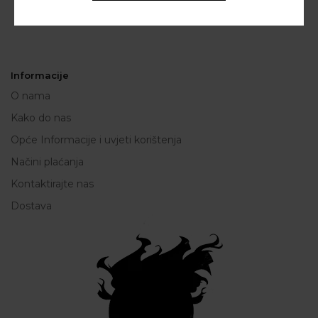
Informacije
O nama
Kako do nas
Opće Informacije i uvjeti korištenja
Načini plaćanja
Kontaktirajte nas
Dostava