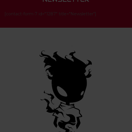
[contact-form-7 id="1287" title="Newsletter"]