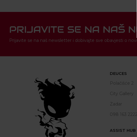
PRIJAVITE SE NA NAŠ 
Prijavite se na naš newsletter i dobivajte sve obavjesti o 
DEUCES
Polačišće 2
City Gallery
Zadar
098 163 222
ASSIST HUB d