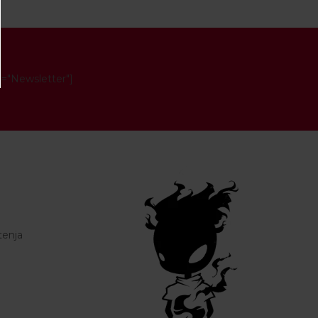
e="Newsletter"]
tenja