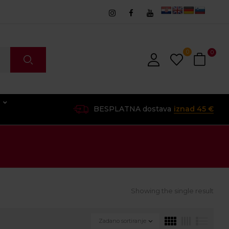
0
0
O
BESPLATNA dostava
iznad 45 €
Showing the single result
Zadano sortiranje