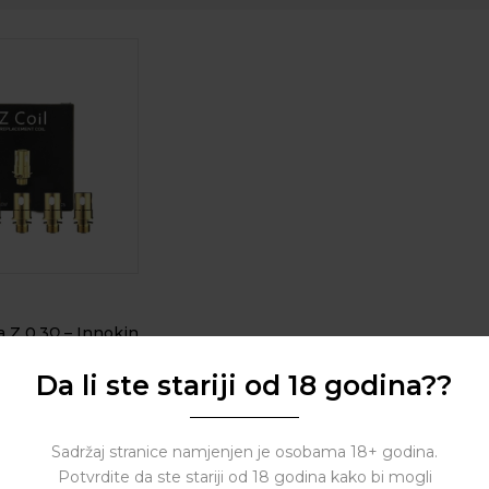
 Z 0.3Ω – Innokin
Da li ste stariji od 18 godina??
( 0 reviews )
Sadržaj stranice namjenjen je osobama 18+ godina.
Potvrdite da ste stariji od 18 godina kako bi mogli