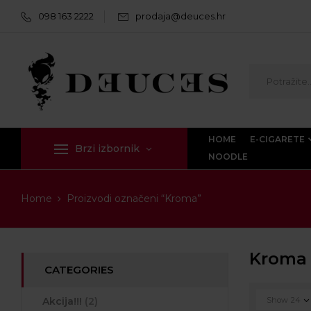
098 163 2222
prodaja@deuces.hr
HOME
E-CIGARETE
Brzi izbornik
NOODLE
Home
Proizvodi označeni “Kroma”
Kroma
CATEGORIES
Akcija!!!
(2)
Show
24