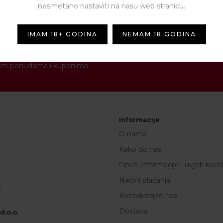
nesmetano nastaviti na našu web stranicu.
IMAM 18+ GODINA
NEMAM 18 GODINA
NEWSLETTER
[contact-form-7 id="1287" titl
novim ponudama i kuponima
Informacije
O nama
Kako do nas
Opće Informacije i uvjeti koriš
Načini plaćanja
2
Kontaktirajte nas
Dostava
.o.o.