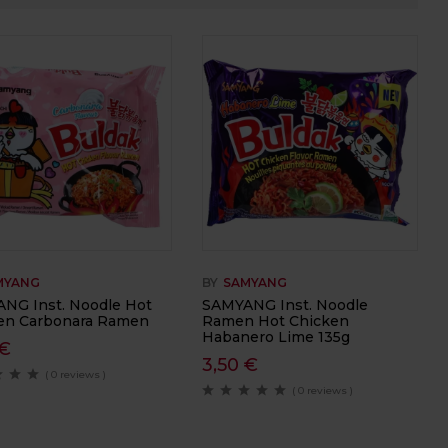
MYANG
BY
SAMYANG
NG Inst. Noodle Hot
SAMYANG Inst. Noodle
en Carbonara Ramen
Ramen Hot Chicken
Habanero Lime 135g
€
3,50
€
( 0 reviews )
( 0 reviews )