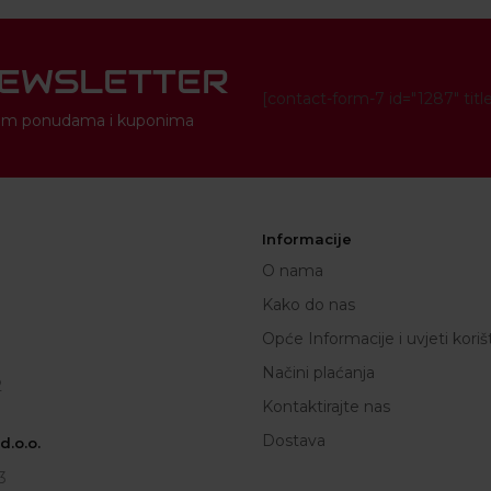
NEWSLETTER
[contact-form-7 id="1287" titl
novim ponudama i kuponima
Informacije
O nama
Kako do nas
Opće Informacije i uvjeti koriš
Načini plaćanja
2
Kontaktirajte nas
Dostava
.o.o.
3