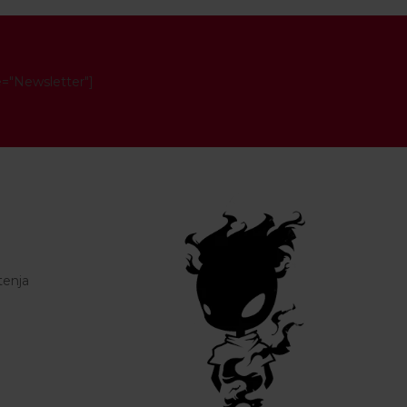
e="Newsletter"]
tenja