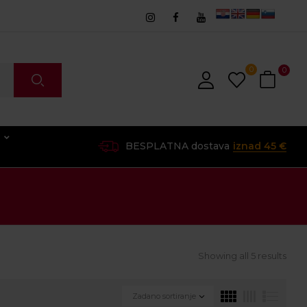
0
0
O
BESPLATNA dostava
iznad 45 €
Showing all 5 results
Zadano sortiranje