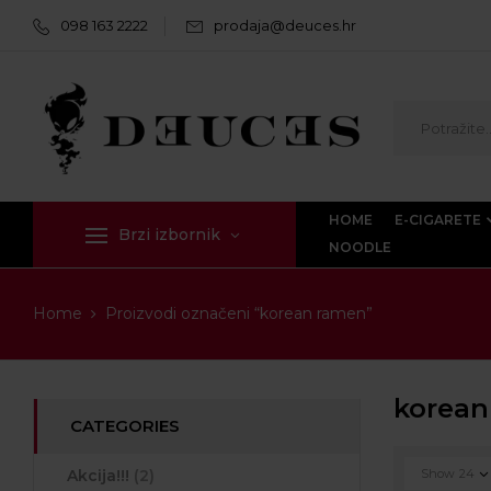
098 163 2222
prodaja@deuces.hr
HOME
E-CIGARETE
Brzi izbornik
NOODLE
Home
Proizvodi označeni “korean ramen”
korean
CATEGORIES
Akcija!!!
(2)
Show
24