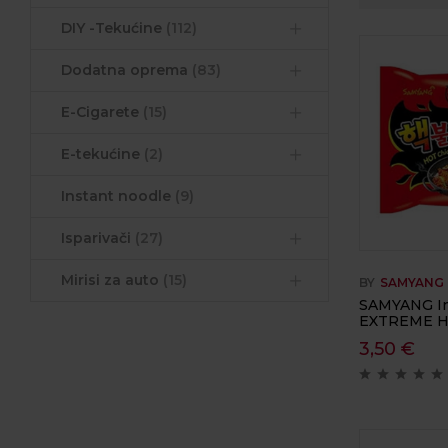
DIY -Tekućine
(112)
Dodatna oprema
(83)
E-Cigarete
(15)
E-tekućine
(2)
Instant noodle
(9)
Isparivači
(27)
Mirisi za auto
(15)
BY
SAMYANG
SAMYANG In
EXTREME Ho
3,50
€