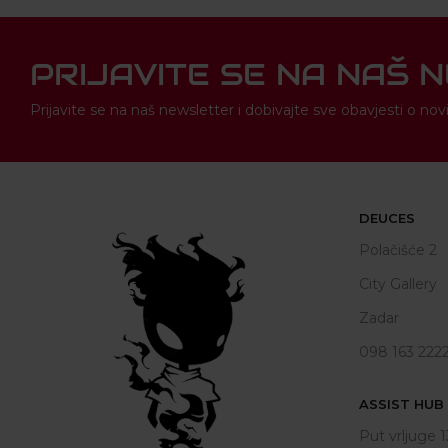
PRIJAVITE SE NA NAŠ 
Prijavite se na naš newsletter i dobivajte sve obavjesti o 
DEUCES
Polačišće 2
City Gallery
Zadar
098 163 222
ASSIST HUB d
Put vrljuge 1