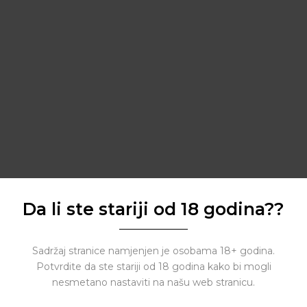
Da li ste stariji od 18 godina??
Sadržaj stranice namjenjen je osobama 18+ godina.
Potvrdite da ste stariji od 18 godina kako bi mogli
nesmetano nastaviti na našu web stranicu.