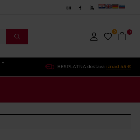
0
0
O
BESPLATNA dostava
iznad 45 €