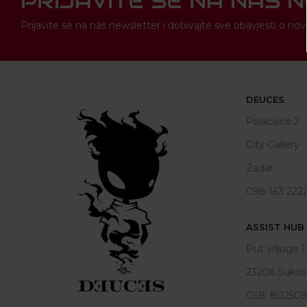
PRIJAVITE SE NA NAŠ 
Prijavite se na naš newsletter i dobivajte sve obavjesti o 
DEUCES
Polačišće 2
City Gallery
Zadar
098 163 222
ASSIST HUB d
Put vrljuge 1
23206 Sukoš
OIB: 80250