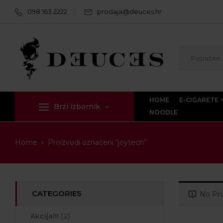
098 163 2222
prodaja@deuces.hr
HOME
E-CIGARETE
Brzi izbornik
NOODLE
Home
Proizvodi označeni “joytech”
CATEGORIES
No Pro
Akcija!!!
(2)