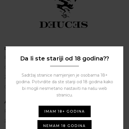
DEUCES
Da li ste stariji od 18 godina??
Polačišće 2
City Gallery
Sadržaj stranice namjenjen je osobama 18+
Zadar
godina. Potvrdite da ste stariji od 18 godina kako
098 163 2222
bi mogli nesmetano nastaviti na našu web
stranicu.
ASSIST HUB d.o.o.
Put vrljuge 13
IMAM 18+ GODINA
23206 Sukošan
NEMAM 18 GODINA