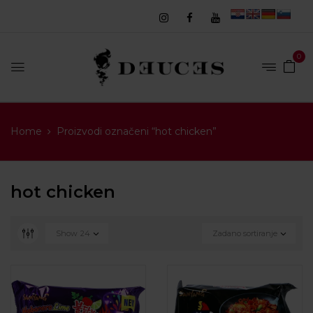
0
Home
Proizvodi označeni “hot chicken”
hot chicken
Show
24
Zadano sortiranje