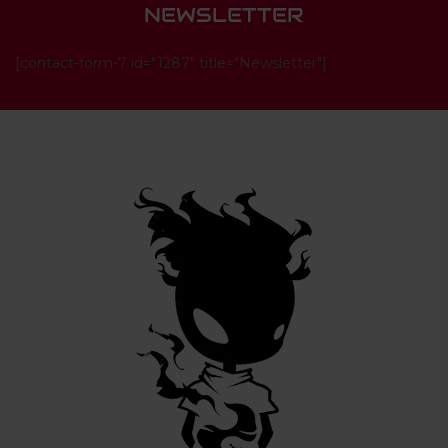
NEWSLETTER
[contact-form-7 id="1287" title="Newsletter"]