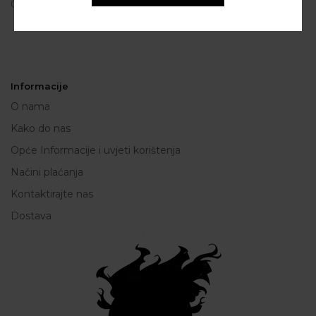
OIB: 80250945864
Informacije
O nama
Kako do nas
Opće Informacije i uvjeti korištenja
Načini plaćanja
Kontaktirajte nas
Dostava