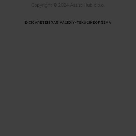
Copyright © 2024 Assist Hub d.o.o.
E-CIGARETE
ISPARIVAČI
DIY-TEKUĆINE
OPREMA