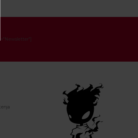
e="Newsletter"]
tenja