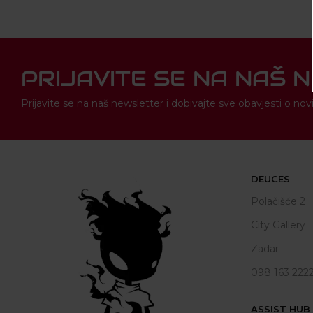
PRIJAVITE SE NA NAŠ 
Prijavite se na naš newsletter i dobivajte sve obavjesti o 
DEUCES
Polačišće 2
City Gallery
Zadar
098 163 222
ASSIST HUB d