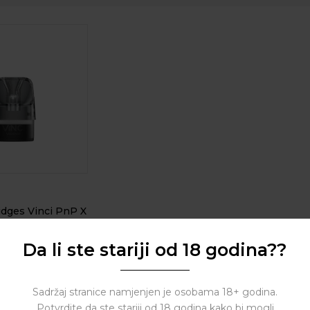
idges Vinci PnP X
Da li ste stariji od 18 godina??
( 0 reviews )
Sadržaj stranice namjenjen je osobama 18+ godina.
Potvrdite da ste stariji od 18 godina kako bi mogli