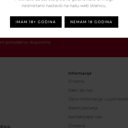
nesmetano nastaviti na našu web stranicu.
IMAM 18+ GODINA
NEMAM 18 GODINA
NEWSLETTER
[contact-form-7 id="1287" titl
novim ponudama i kuponima
Informacije
O nama
Kako do nas
Opće Informacije i uvjeti koriš
Načini plaćanja
2
Kontaktirajte nas
Dostava
.o.o.