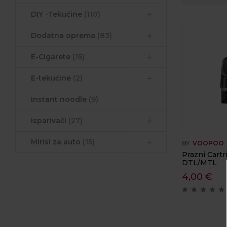
DIY -Tekućine
(110)
Dodatna oprema
(83)
E-Cigarete
(15)
E-tekućine
(2)
Instant noodle
(9)
Isparivači
(27)
Mirisi za auto
(15)
BY
VOOPOO
Prazni Cartr
DTL/MTL
4,00
€