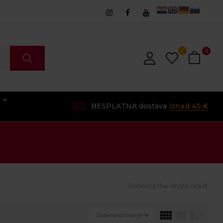
0
0
O
BESPLATNA dostava
iznad 45 €
Showing the single result
Zadano sortiranje