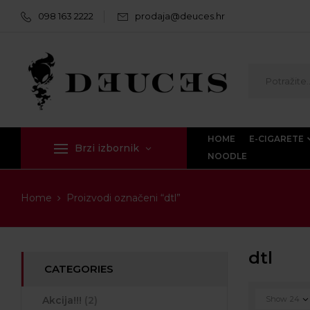
098 163 2222
prodaja@deuces.hr
HOME
E-CIGARETE
Brzi izbornik
NOODLE
Home
Proizvodi označeni “dtl”
dtl
CATEGORIES
Akcija!!!
(2)
Show
24