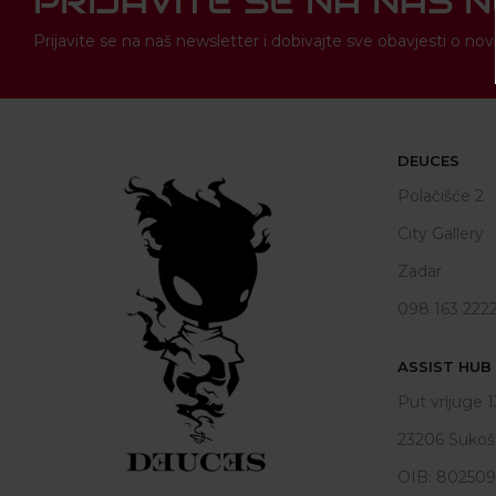
PRIJAVITE SE NA NAŠ 
Prijavite se na naš newsletter i dobivajte sve obavjesti o 
DEUCES
Polačišće 2
City Gallery
Zadar
098 163 222
ASSIST HUB d
Put vrljuge 1
23206 Sukoš
OIB: 80250