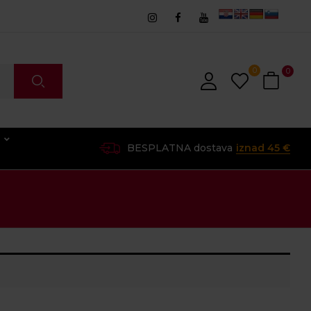
0
0
O
BESPLATNA dostava
iznad 45 €