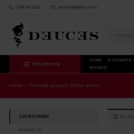
098 163 2222
prodaja@deuces.hr
HOME
E-CIGARETE
Brzi izbornik
NOODLE
Home
Proizvodi označeni “Drifter aroma”
CATEGORIES
No Pro
Akcija!!!
(2)