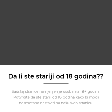
Da li ste stariji od 18 godina??
Sadržaj stranice namjenjen je osobama 18+ godina.
Potvrdite da ste stariji od 18 godina kako bi mogli
nesmetano nastaviti na našu web stranicu.