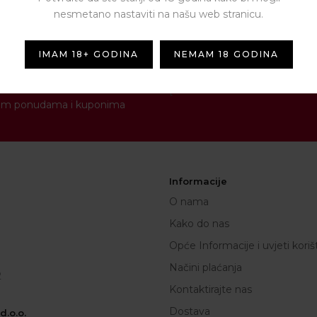
nesmetano nastaviti na našu web stranicu.
IMAM 18+ GODINA
NEMAM 18 GODINA
NEWSLETTER
[contact-form-7 id="1287" titl
novim ponudama i kuponima
Informacije
O nama
Kako do nas
Opće Informacije i uvjeti koriš
Načini plaćanja
2
Kontaktirajte nas
Dostava
.o.o.