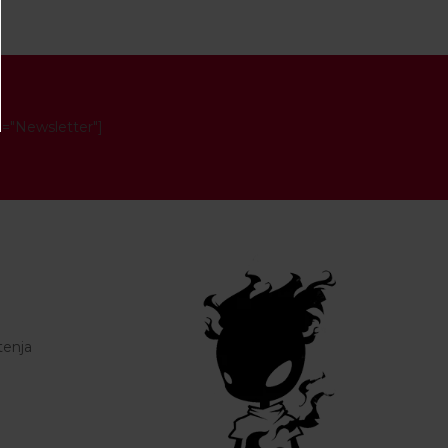
e="Newsletter"]
tenja