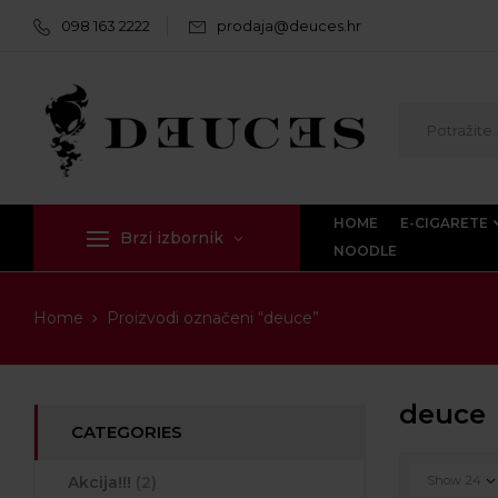
098 163 2222
prodaja@deuces.hr
HOME
E-CIGARETE
Brzi izbornik
NOODLE
Home
Proizvodi označeni “deuce”
deuce
CATEGORIES
Akcija!!!
(2)
Show
24