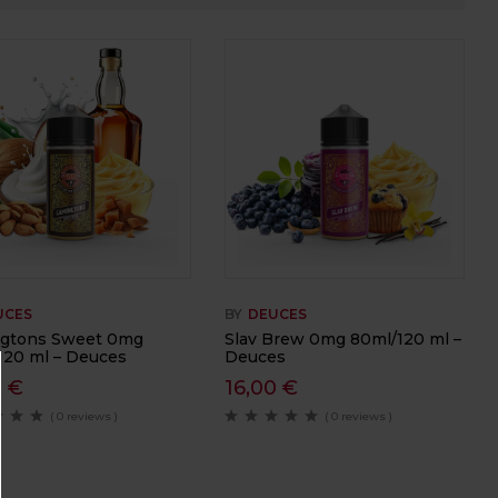
UCES
BY
DEUCES
gtons Sweet 0mg
Slav Brew 0mg 80ml/120 ml –
120 ml – Deuces
Deuces
0
€
16,00
€
( 0 reviews )
( 0 reviews )