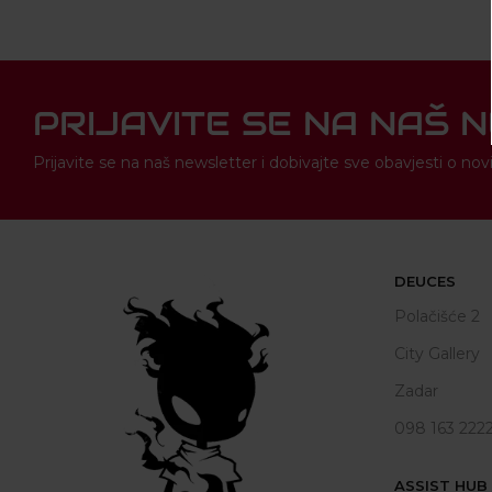
PRIJAVITE SE NA NAŠ 
Prijavite se na naš newsletter i dobivajte sve obavjesti o 
DEUCES
Polačišće 2
City Gallery
Zadar
098 163 222
ASSIST HUB d