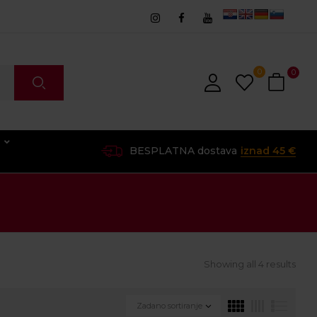
0
0
O
BESPLATNA dostava
iznad 45 €
Showing all 4 results
Zadano sortiranje