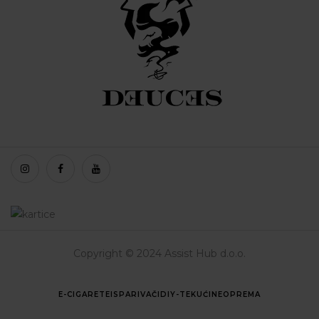
Copyright © 2024 Assist Hub d.o.o.
E-CIGARETE
ISPARIVAČI
DIY-TEKUĆINE
OPREMA