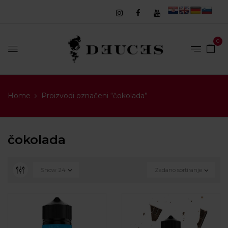
0
Home
Proizvodi označeni “čokolada”
čokolada
Show
24
Zadano sortiranje