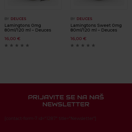
BY
DEUCES
BY
DEUCES
Lamingtons 0mg
Lamingtons Sweet 0mg
80ml/120 ml – Deuces
80ml/120 ml – Deuces
16,00
€
16,00
€
PRIJAVITE SE NA NAŠ
NEWSLETTER
[contact-form-7 id="1287" title="Newsletter"]