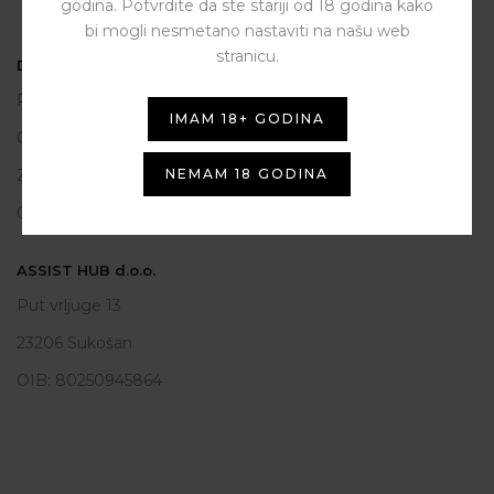
godina. Potvrdite da ste stariji od 18 godina kako
bi mogli nesmetano nastaviti na našu web
stranicu.
DEUCES
Polačišće 2
IMAM 18+ GODINA
City Gallery
NEMAM 18 GODINA
Zadar
098 163 2222
ASSIST HUB d.o.o.
Put vrljuge 13
23206 Sukošan
OIB: 80250945864