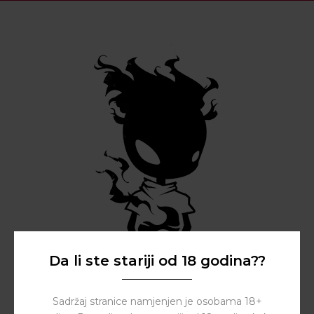
Da li ste stariji od 18 godina??
Sadržaj stranice namjenjen je osobama 18+