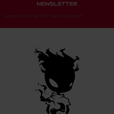
NEWSLETTER
[contact-form-7 id="1287" title="Newsletter"]