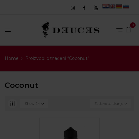
0
Home
Proizvodi označeni “Coconut”
Coconut
Show
24
Zadano sortiranje