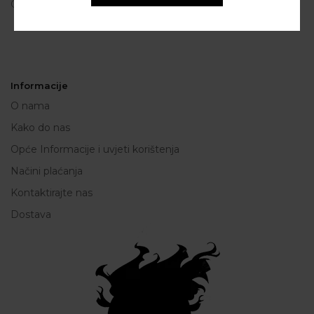
OIB: 80250945864
Informacije
O nama
Kako do nas
Opće Informacije i uvjeti korištenja
Načini plaćanja
Kontaktirajte nas
Dostava