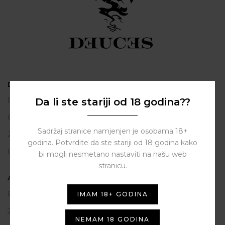
DEUCES
Da li ste stariji od 18 godina??
Polačišće 2
City Gallery
Sadržaj stranice namjenjen je osobama 18+
Zadar
godina. Potvrdite da ste stariji od 18 godina kako
098 163 2222
bi mogli nesmetano nastaviti na našu web
stranicu.
ASSIST HUB d.o.o.
Put vrljuge 13
IMAM 18+ GODINA
23206 Sukošan
NEMAM 18 GODINA