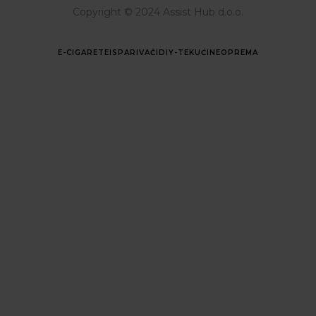
Copyright © 2024 Assist Hub d.o.o.
E-CIGARETE
ISPARIVAČI
DIY-TEKUĆINE
OPREMA