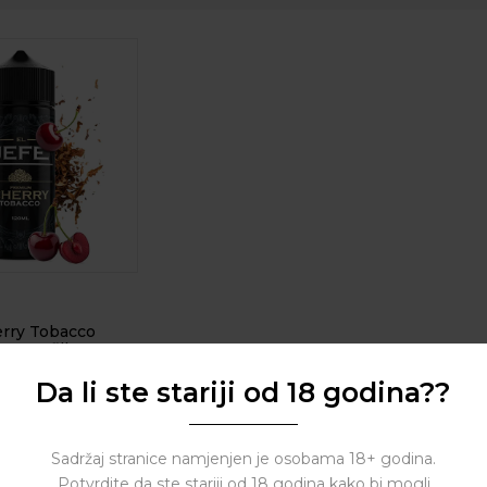
erry Tobacco
t Longfill
Da li ste stariji od 18 godina??
( 0 reviews )
Sadržaj stranice namjenjen je osobama 18+ godina.
Potvrdite da ste stariji od 18 godina kako bi mogli