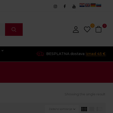
0
0
O
BESPLATNA dostava
iznad 45 €
Showing the single result
Zadano sortiranje