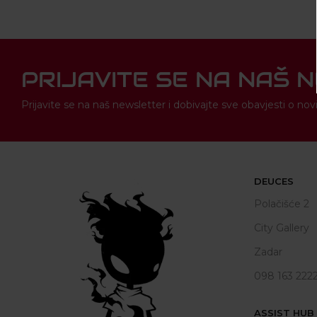
PRIJAVITE SE NA NAŠ 
Prijavite se na naš newsletter i dobivajte sve obavjesti o 
DEUCES
Polačišće 2
City Gallery
Zadar
098 163 222
ASSIST HUB d