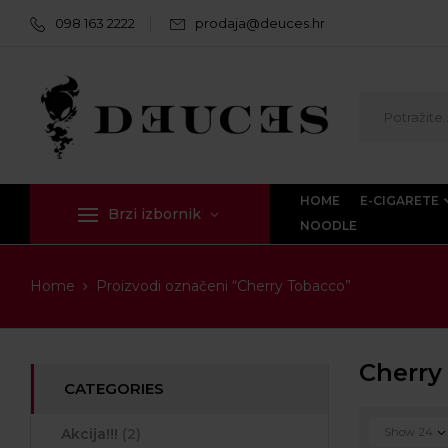
098 163 2222
prodaja@deuces.hr
HOME
E-CIGARETE
Brzi izbornik
NOODLE
Home
Proizvodi označeni “Cherry Tobacco”
Cherry
CATEGORIES
Akcija!!!
(2)
Show
24