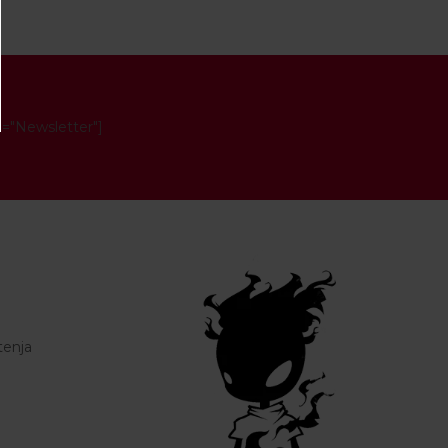
e="Newsletter"]
tenja