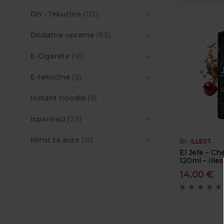
DIY -Tekućine
(112)
Dodatna oprema
(83)
E-Cigarete
(16)
E-tekućine
(2)
Instant noodle
(9)
Isparivači
(27)
Mirisi za auto
(15)
BY
ILLEST
El Jefe – Ch
120ml – Illes
14,00
€