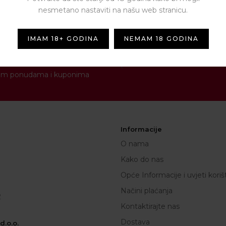
nesmetano nastaviti na našu web stranicu.
IMAM 18+ GODINA
NEMAM 18 GODINA
NEWSLETTER
[contact-form-7 id="1287" titl
novim ponudama i kuponima
Informacije
O nama
Kako do nas
Opće Informacije i uvjeti koriš
Načini plaćanja
2
Kontaktirajte nas
Dostava
.o.o.