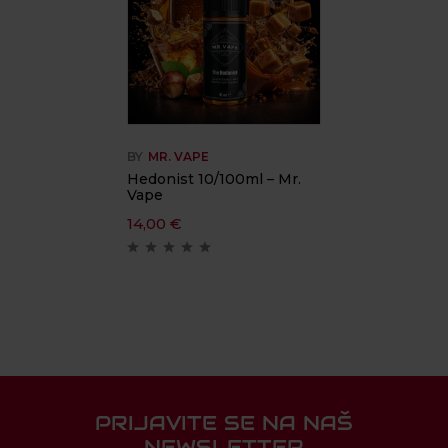
BY
MR. VAPE
Hedonist 10/100ml – Mr.
Vape
14,00
€
PRIJAVITE SE NA NAŠ
NEWSLETTER