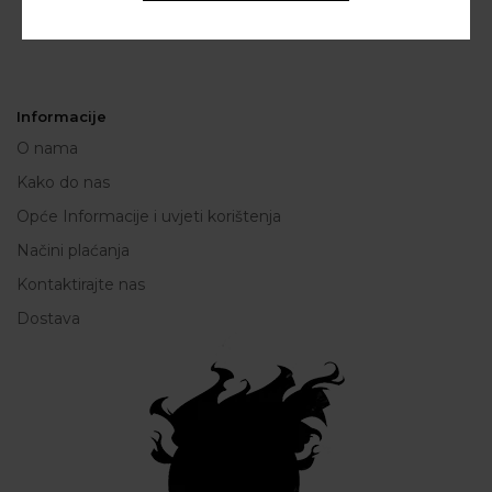
Informacije
O nama
Kako do nas
Opće Informacije i uvjeti korištenja
Načini plaćanja
Kontaktirajte nas
Dostava