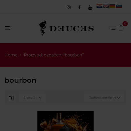
0
Home
Proizvodi označeni “bourbon”
bourbon
Show
24
Zadano sortiranje