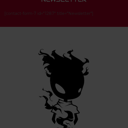
[contact-form-7 id="1287" title="Newsletter"]