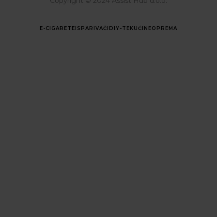
Copyright © 2024 Assist Hub d.o.o.
E-CIGARETE
ISPARIVAČI
DIY-TEKUĆINE
OPREMA