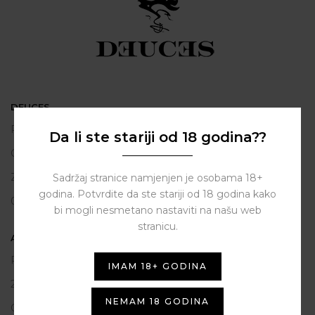
DEUCES
Polačišće 2
Da li ste stariji od 18 godina??
City Gallery
Zadar
Sadržaj stranice namjenjen je osobama 18+
godina. Potvrdite da ste stariji od 18 godina kako
098 163 2222
bi mogli nesmetano nastaviti na našu web
stranicu.
ASSIST HUB d.o.o.
Put vrljuge 13
IMAM 18+ GODINA
23206 Sukošan
NEMAM 18 GODINA
OIB: 80250945864