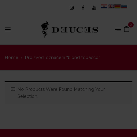
0
Home
Proizvodi označeni “blond tobacco”
No Products Were Found Matching Your
Selection.