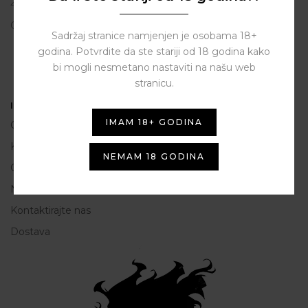
23206 Sukošan
OIB: 80250945864
Sadržaj stranice namjenjen je osobama 18+
godina. Potvrdite da ste stariji od 18 godina kako
bi mogli nesmetano nastaviti na našu web
stranicu.
Informacije
IMAM 18+ GODINA
O nama
Kako do nas
NEMAM 18 GODINA
Opće Informacije i uvjeti korištenja
Načini plaćanja
Kontaktirajte nas
Dostava