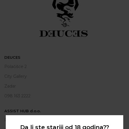
DEUCES
Polačišće 2
City Gallery
Zadar
098 163 2222
ASSIST HUB d.o.o.
Put vrljuge 13
Da li ste stariji od 18 godina??