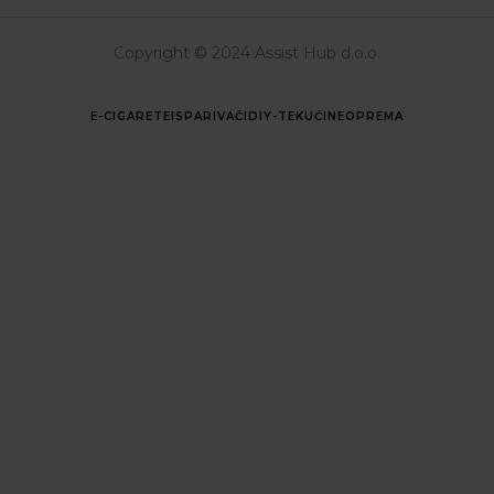
Copyright © 2024 Assist Hub d.o.o.
E-CIGARETE
ISPARIVAČI
DIY-TEKUĆINE
OPREMA