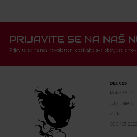
PRIJAVITE SE NA NAŠ 
Prijavite se na naš newsletter i dobivajte sve obavjesti o 
DEUCES
Polačišće 2
City Gallery
Zadar
098 163 222