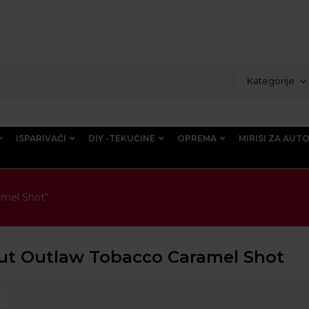
Kategorije
ISPARIVAČI
DIY -TEKUĆINE
OPREMA
MIRISI ZA AUT
amel Shot”
ut Outlaw Tobacco Caramel Shot