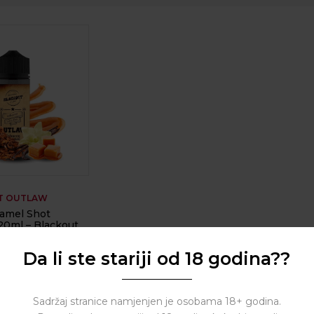
T OUTLAW
amel Shot
120ml – Blackout
Da li ste stariji od 18 godina??
( 0 reviews )
Sadržaj stranice namjenjen je osobama 18+ godina.