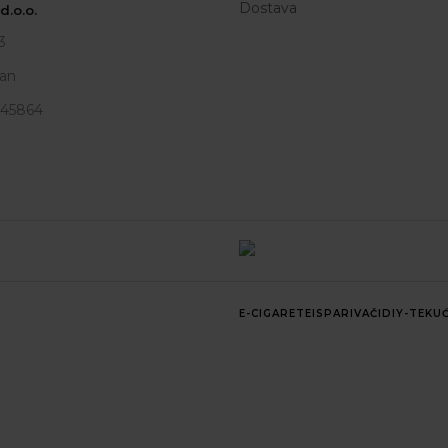
Dostava
.o.o.
3
an
945864
E-CIGARETE
ISPARIVAČI
DIY-TEKUĆ