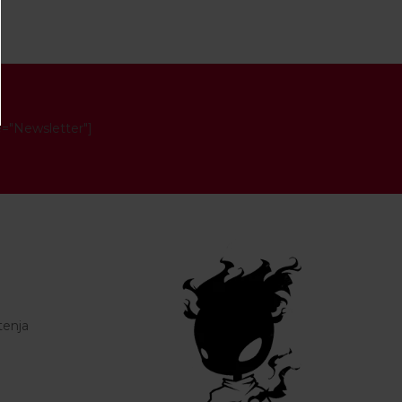
e="Newsletter"]
tenja