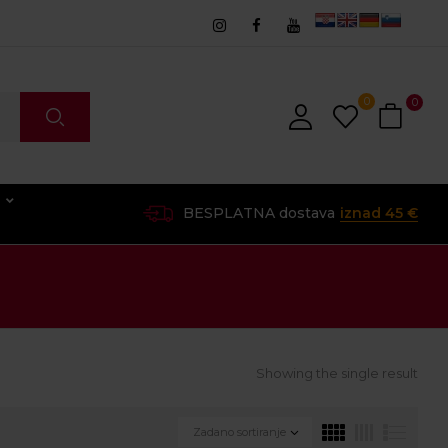
0
0
O
BESPLATNA dostava
iznad 45 €
Showing the single result
Zadano sortiranje