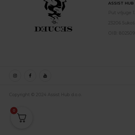
ASSIST HUB d
Put vrljuge 1
23206 Sukoš
OIB: 80250
Copyright © 2024 Assist Hub d.o.o.
0