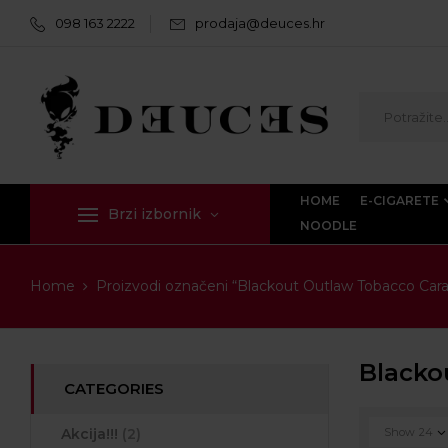
098 163 2222
prodaja@deuces.hr
HOME
E-CIGARETE
Brzi izbornik
NOODLE
Home
Proizvodi označeni “Blackout Outlaw Tobacco Car
Blacko
CATEGORIES
Akcija!!!
(2)
Show
24