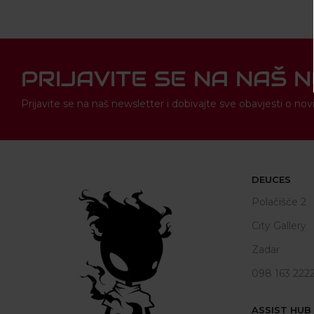
PRIJAVITE SE NA NAŠ 
Prijavite se na naš newsletter i dobivajte sve obavjesti o 
DEUCES
Polačišće 2
City Gallery
Zadar
098 163 222
ASSIST HUB d