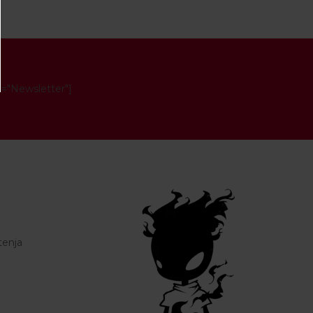
e="Newsletter"]
tenja