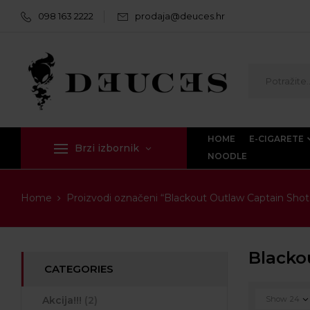
098 163 2222
prodaja@deuces.hr
HOME
E-CIGARETE
Brzi izbornik
NOODLE
Home
Proizvodi označeni “Blackout Outlaw Captain Shot
Blacko
CATEGORIES
Akcija!!!
(2)
Show
24