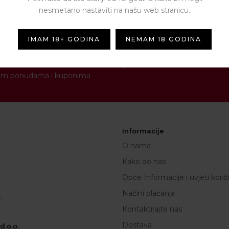
nesmetano nastaviti na našu web stranicu.
IMAM 18+ GODINA
NEMAM 18 GODINA
NEWSLETTER
[contact-form-7 id="1287" titl
novim ponudama i kuponima
Informacije
O nama
Kako do nas
Opće Informacije i uvjeti koriš
Načini plaćanja
2
Kontaktirajte nas
Dostava
.o.o.