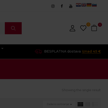
0
0
O
BESPLATNA dostava
iznad 45 €
Showing the single result
Zadano sortiranje