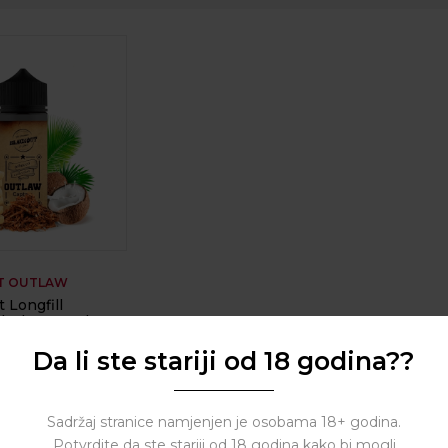
T OUTLAW
 Longfill
Blackout Outlaw
Da li ste stariji od 18 godina??
( 0 reviews )
Sadržaj stranice namjenjen je osobama 18+ godina.
Potvrdite da ste stariji od 18 godina kako bi mogli