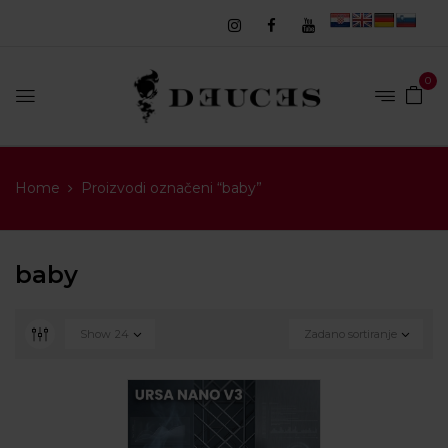
0
Home
Proizvodi označeni “baby”
baby
Show
24
Zadano sortiranje