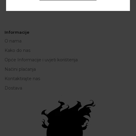
Informacije
O nama
Kako do nas
Opće Informacije i uvjeti korištenja
Načini plaćanja
Kontaktirajte nas
Dostava