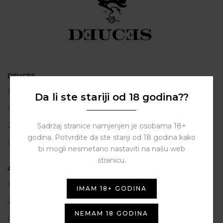
DEUCES
Polačišće 2
Da li ste stariji od 18 godina??
City Gallery
Zadar
Sadržaj stranice namjenjen je osobama 18+
godina. Potvrdite da ste stariji od 18 godina kako
098 163 2222
bi mogli nesmetano nastaviti na našu web
stranicu.
ASSIST HUB d.o.o.
Put vrljuge 13
IMAM 18+ GODINA
23206 Sukošan
NEMAM 18 GODINA
OIB: 80250945864