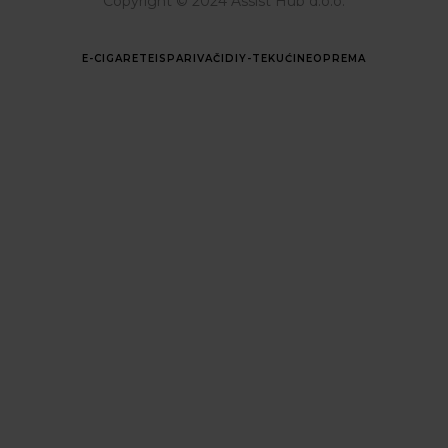
Copyright © 2024 Assist Hub d.o.o.
E-CIGARETE
ISPARIVAČI
DIY-TEKUĆINE
OPREMA