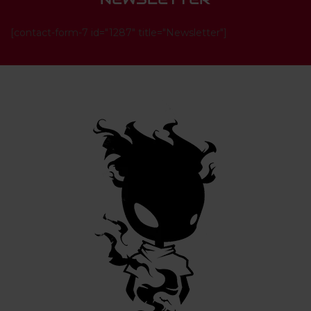
[contact-form-7 id="1287" title="Newsletter"]