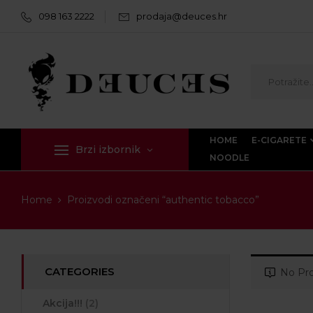
098 163 2222
prodaja@deuces.hr
HOME
E-CIGARETE
Brzi izbornik
NOODLE
Home
Proizvodi označeni “authentic tobacco”
CATEGORIES
No Pro
Akcija!!!
(2)