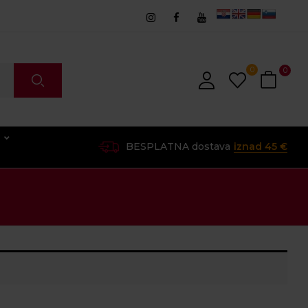
0
0
O
BESPLATNA dostava
iznad 45 €