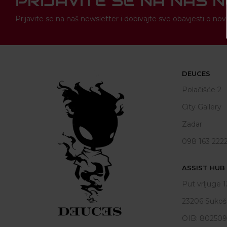
PRIJAVITE SE NA NAŠ 
Prijavite se na naš newsletter i dobivajte sve obavjesti o 
DEUCES
Polačišće 2
City Gallery
Zadar
098 163 222
ASSIST HUB d
Put vrljuge 1
23206 Sukoš
OIB: 80250