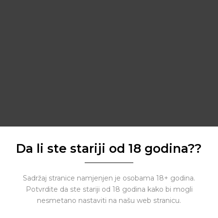
Da li ste stariji od 18 godina??
Sadržaj stranice namjenjen je osobama 18+ godina.
Potvrdite da ste stariji od 18 godina kako bi mogli
nesmetano nastaviti na našu web stranicu.