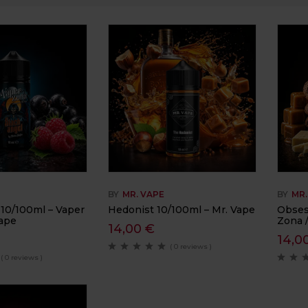
BY
MR. VAPE
BY
MR.
 10/100ml – Vaper
Hedonist 10/100ml – Mr. Vape
Obses
Vape
Zona 
14,00
€
14,0
( 0 reviews )
( 0 reviews )