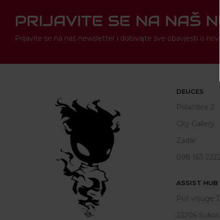
PRIJAVITE SE NA NAŠ 
Prijavite se na naš newsletter i dobivajte sve obavjesti o 
DEUCES
Polačišće 2
City Gallery
Zadar
098 163 222
ASSIST HUB d
Put vrljuge 1
23206 Sukoš