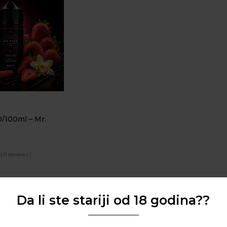
0/100ml – Mr.
( 0 reviews )
Da li ste stariji od 18 godina??