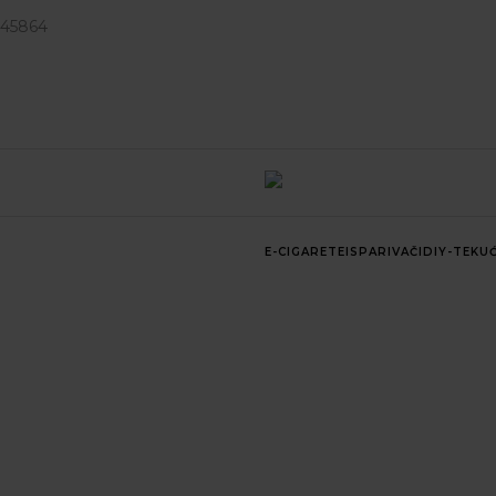
945864
E-CIGARETE
ISPARIVAČI
DIY-TEKUĆ