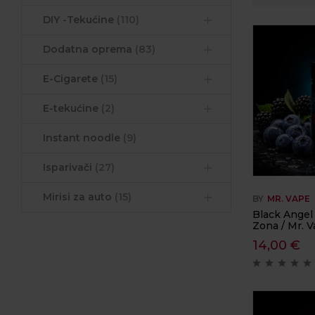
DIY -Tekućine
(110)
Dodatna oprema
(83)
E-Cigarete
(15)
E-tekućine
(2)
Instant noodle
(9)
Isparivači
(27)
Mirisi za auto
(15)
BY
MR. VAPE
Black Angel
Zona / Mr. 
14,00
€