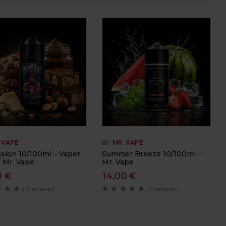
 VAPE
BY
MR. VAPE
sion 10/100ml – Vaper
Summer Breeze 10/100ml –
/ Mr. Vape
Mr. Vape
0
€
14,00
€
( 0 reviews )
( 0 reviews )