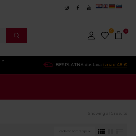
0
0
O
BESPLATNA dostava
iznad 45 €
Showing all 5 results
Zadano sortiranje