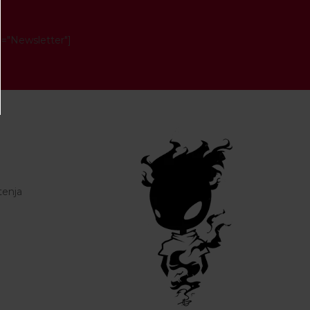
e="Newsletter"]
tenja