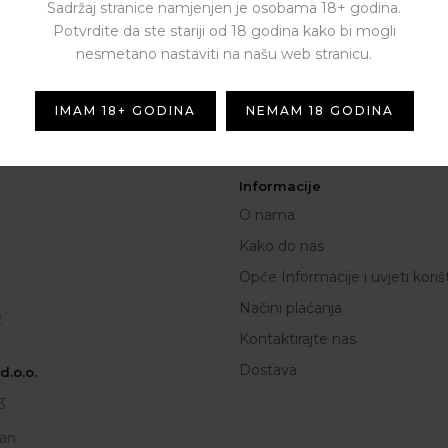
Sadržaj stranice namjenjen je osobama 18+ godina.
Potvrdite da ste stariji od 18 godina kako bi mogli
NEWSLETTER
nesmetano nastaviti na našu web stranicu.
[contact-form-7 id="1287" titl
novim ponudama i kuponima
IMAM 18+ GODINA
NEMAM 18 GODINA
Informacije
O nama
Kako do nas
Opće Informacije i uvjeti koriš
Načini plaćanja
2
Kontaktirajte nas
Dostava
.o.o.
3
an