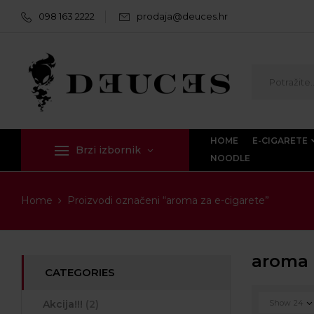
098 163 2222
prodaja@deuces.hr
HOME
E-CIGARETE
Brzi izbornik
NOODLE
Home
Proizvodi označeni “aroma za e-cigarete”
aroma 
CATEGORIES
Akcija!!!
(2)
Show
24