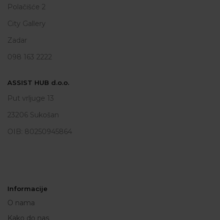
Polačišće 2
City Gallery
Zadar
098 163 2222
ASSIST HUB d.o.o.
Put vrljuge 13
23206 Sukošan
OIB: 80250945864
Informacije
O nama
Kako do nas