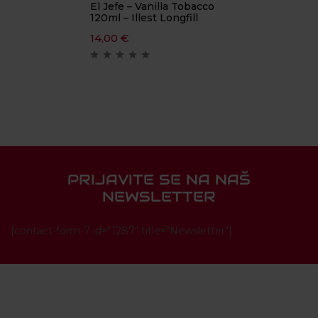
El Jefe – Vanilla Tobacco
120ml – Illest Longfill
14,00
€
PRIJAVITE SE NA NAŠ
NEWSLETTER
[contact-form-7 id="1287" title="Newsletter"]