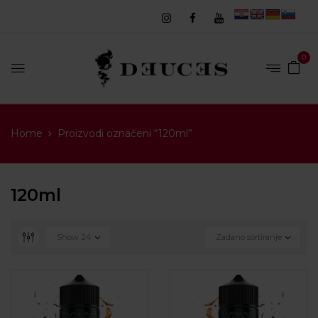
0
Home
Proizvodi označeni “120ml”
120ml
Show
24
Zadano sortiranje